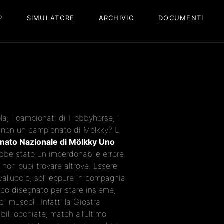
P
SIMULATORE
ARCHIVIO
DOCUMENTI
ola, i campionati di Hobbyhorse, i
hé non un campionato di Mölkky? E
onato Nazionale di Mölkky Uno
bbe stato un imperdonabile errore.
 non puoi trovare altrove. Essere
avalluccio, soli eppure in compagnia
nico disegnato per stare insieme,
i muscoli. Infatti la Giostra
ili occhiate, match all’ultimo