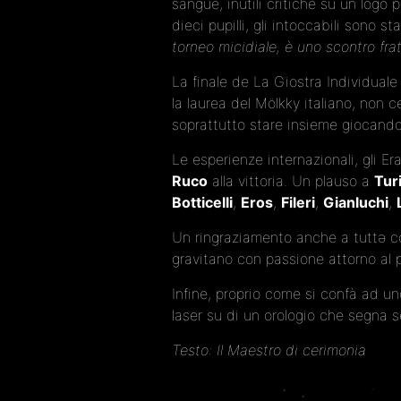
sangue, inutili critiche su un logo 
dieci pupilli, gli intoccabili sono 
torneo micidiale, è uno scontro frat
La finale de La Giostra Individual
la laurea del Mölkky italiano, non c
soprattutto stare insieme giocando 
Le esperienze internazionali, gli E
Ruco
alla vittoria. Un plauso a
Tur
Botticelli
,
Eros
,
Fileri
,
Gianluchi
,
Un ringraziamento anche a tuttə col
gravitano con passione attorno al p
Infine, proprio come si confà ad u
laser su di un orologio che segna se
Testo: Il Maestro di cerimonia