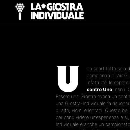
U
no sport fatto solo 
campionati di Air Gu
infatti c’è, lo sapet
contro Uno
; non il
Essere una Giostra evoca un sentime
una Giostra-Individuale fa risuonar
di altri, vicini e lontani. Questo b
per condividere un’esperienza e si, 
Individuale è anche un campionato, 