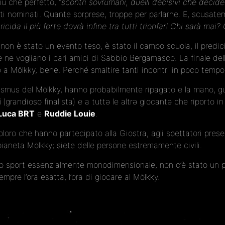
più che perfetto,
“scontri sovrumani, duelli decisivi che decide
stati nominati. Quante sorprese, troppe per parlarne. E, scusatem
ricida il più forte dovrà infine tra tutti trionfar! Chi sarà mai
e non è stato un evento teso, è stato il campo scuola, il pre
e ne vogliano i cari amici di Sabbio Bergamasco. La finale dell
a Mölkky, bene. Perché smaltire tanti incontri in poco tempo ri
rasmus del Mölkky, hanno probabilmente ripagato e la mano, gu
i
(grandioso finalista) e a tuttə le altrə giocantə che riporto i
Luca BRT
e
Ruddie Louie
.
oro che hanno partecipato alla Giostra, agli spettatori present
ianeta Mölkky; siete delle persone estremamente civili.
no sport essenzialmente monodimensionale, non c’è stato un po
mpre l’ora esatta, l’ora di giocare al Mölkky.