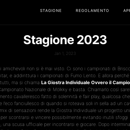
STAGIONE
REGOLAMENTO
AP
Stagione 2023
Jan 1, 2023
di amichevoli non si è mai visto. Ci sono i campionati di Brisc
itar, e addirittura i campionati di Fumo Lento. E allora perc
e tutti, ma si chiama
La Giostra Individuale Ovvero il Campi
 Campionato Nazionale di Mölkky e basta. Chiamarlo così sare
nto cavalleresco fatto di solennità e fair play, qualcosa che
e l’eco fanciullesco di quando si roteava soli in sella ad un c
el mix di sensazioni rende la Giostra Individuale un progetto u
per scontrarsi e vincere possibilmente evitando inutili sfoggi d
una scusa ufficiale per incontrarsi e giocare. Dopo interminab