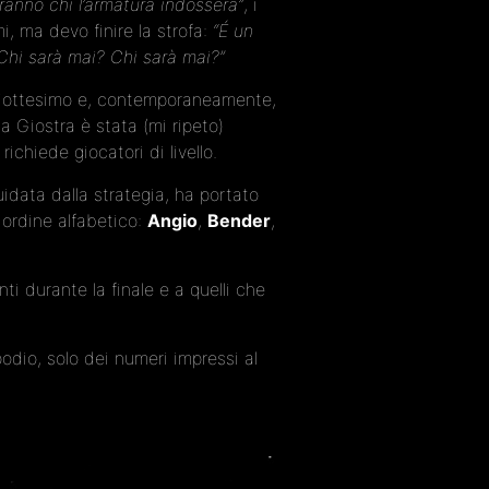
ranno chi l’armatura indosserà”
, i
i, ma devo finire la strofa:
“É un
? Chi sarà mai? Chi sarà mai?”
diciottesimo e, contemporaneamente,
a Giostra è stata (mi ripeto)
chiede giocatori di livello.
idata dalla strategia, ha portato
n ordine alfabetico:
Angio
,
Bender
,
i durante la finale e a quelli che
dio, solo dei numeri impressi al